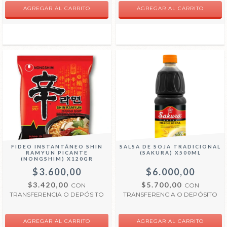
FIDEO INSTANTÁNEO SHIN
SALSA DE SOJA TRADICIONAL
RAMYUN PICANTE
(SAKURA) X500ML
(NONGSHIM) X120GR
$3.600,00
$6.000,00
$3.420,00
$5.700,00
CON
CON
TRANSFERENCIA O DEPÓSITO
TRANSFERENCIA O DEPÓSITO