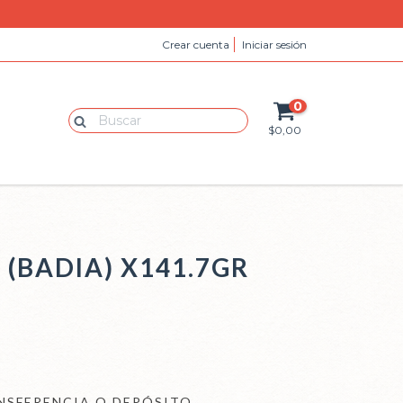
Crear cuenta
Iniciar sesión
0
$0,00
L (BADIA) X141.7GR
NSFERENCIA O DEPÓSITO