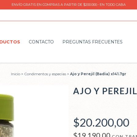
ENVÍO GRATIS EN COMPRAS A PARTIR DE $200.000.- EN TODO CABA
DUCTOS
CONTACTO
PREGUNTAS FRECUENTES
Inicio
>
Condimentos y especias
>
Ajo y Perejil (Badia) x141.7gr
AJO Y PEREJI
$20.200,00
$19.190,00
CON
TRA