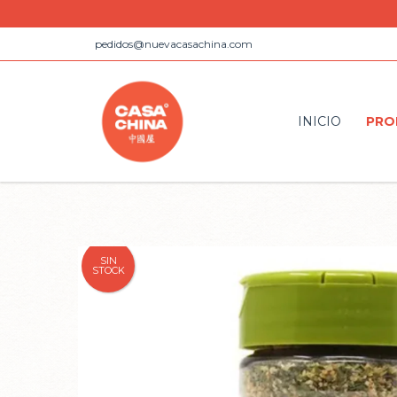
pedidos@nuevacasachina.com
INICIO
PRO
SIN
STOCK