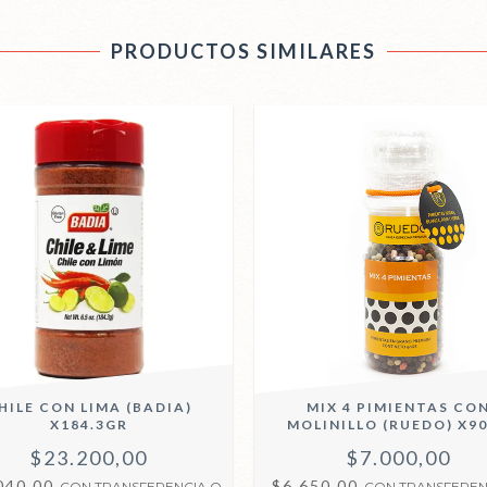
PRODUCTOS SIMILARES
HILE CON LIMA (BADIA)
MIX 4 PIMIENTAS CO
X184.3GR
MOLINILLO (RUEDO) X9
$23.200,00
$7.000,00
040,00
$6.650,00
CON
TRANSFERENCIA O
CON
TRANSFEREN