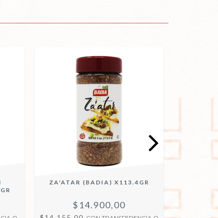
N
ZA'ATAR (BADIA) X113.4GR
PIMIE
0GR
$14.900,00
$
$14.155,00
$17.100,
CIA O
CON
TRANSFERENCIA O