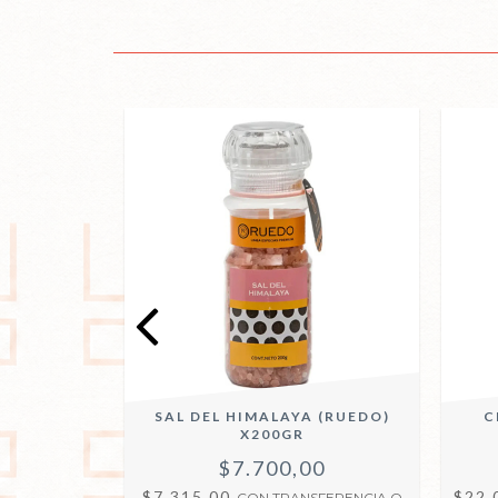
(BADIA)
SAL DEL HIMALAYA (RUEDO)
C
X200GR
00
$7.700,00
$7.315,00
$22.
SFERENCIA O
CON
TRANSFERENCIA O