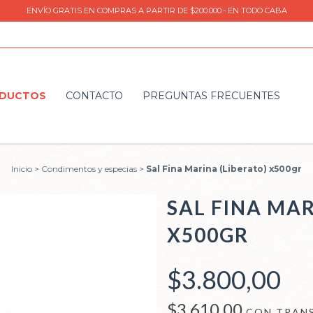
ENVÍO GRATIS EN COMPRAS A PARTIR DE $200.000.- EN TODO CABA
DUCTOS
CONTACTO
PREGUNTAS FRECUENTES
Inicio
>
Condimentos y especias
>
Sal Fina Marina (Liberato) x500gr
SAL FINA MAR
X500GR
$3.800,00
$3.610,00
CON
TRANS