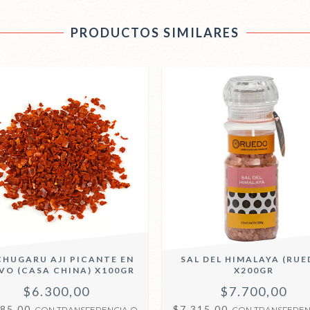
PRODUCTOS SIMILARES
HUGARU AJI PICANTE EN
SAL DEL HIMALAYA (RUE
VO (CASA CHINA) X100GR
X200GR
$6.300,00
$7.700,00
985,00
$7.315,00
CON
TRANSFERENCIA O
CON
TRANSFEREN