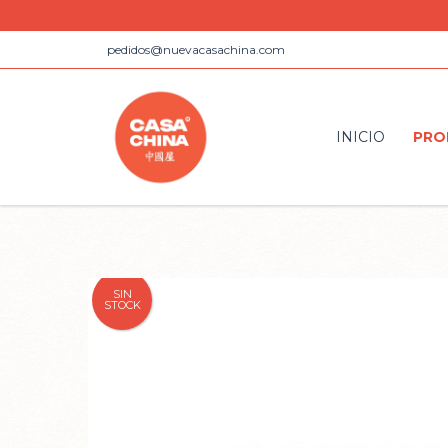
pedidos@nuevacasachina.com
INICIO
PRO
SIN
STOCK