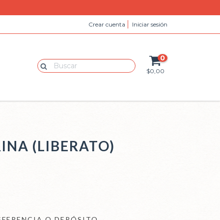
Crear cuenta
Iniciar sesión
0
$0,00
INA (LIBERATO)
FERENCIA O DEPÓSITO