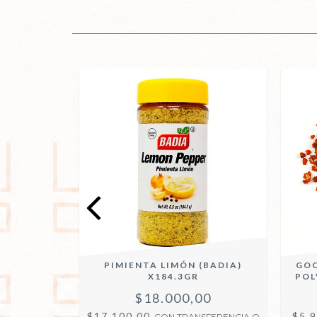
BADIA)
PIMIENTA LIMÓN (BADIA)
GOC
X184.3GR
POL
00
$18.000,00
$17.100,00
$5.
SFERENCIA O
CON
TRANSFERENCIA O