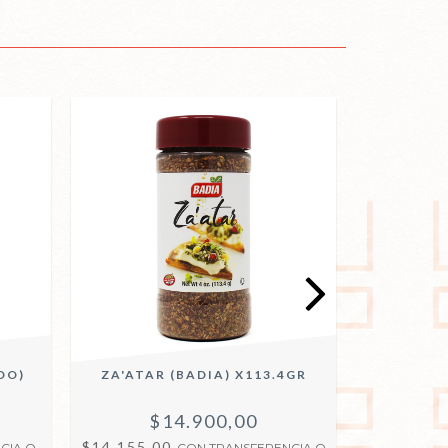
DO)
ZA'ATAR (BADIA) X113.4GR
AJO ASAD
$14.900,00
$
$14.155,00
$20.520,
CIA O
CON
TRANSFERENCIA O