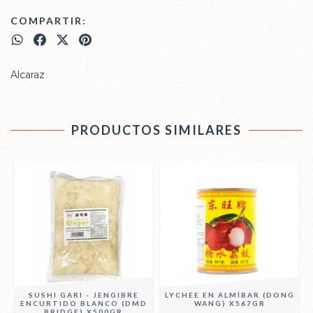
COMPARTIR:
Alcaraz
PRODUCTOS SIMILARES
SUSHI GARI - JENGIBRE
LYCHEE EN ALMÍBAR (DONG
D
ENCURTIDO BLANCO (DMD
WANG) X567GR
BRIDGE) X500GR