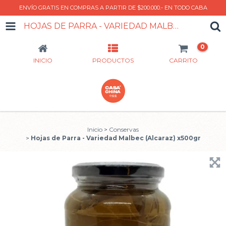
ENVÍO GRATIS EN COMPRAS A PARTIR DE $200.000.- EN TODO CABA
HOJAS DE PARRA - VARIEDAD MALBEC (ALCARAZ) X500GR
0
INICIO
PRODUCTOS
CARRITO
Inicio
>
Conservas
>
Hojas de Parra - Variedad Malbec (Alcaraz) x500gr