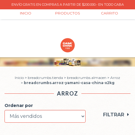
ENVÍO GRATIS EN COMPRAS A PARTIR DE $200.000.- EN TODO CABA
0
INICIO
PRODUCTOS
CARRITO
Inicio
>
breadcrumbs.tienda
>
breadcrumbs.almacen
>
Arroz
>
breadcrumbs.arroz-yamani-casa-china-x2kg
ARROZ
Ordenar por
FILTRAR