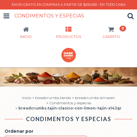
ENVÍO GRATIS EN COMPRAS A PARTIR DE $200.000.- EN TODO CABA
CONDIMENTOS Y ESPECIAS
0
INICIO
PRODUCTOS
CARRITO
Inicio
>
breadcrumbs.tienda
>
breadcrumbs.almacen
>
Condimentos y especias
>
breadcrumbs.tajin-clasico-con-limon-tajin-x142gr
CONDIMENTOS Y ESPECIAS
Ordenar por