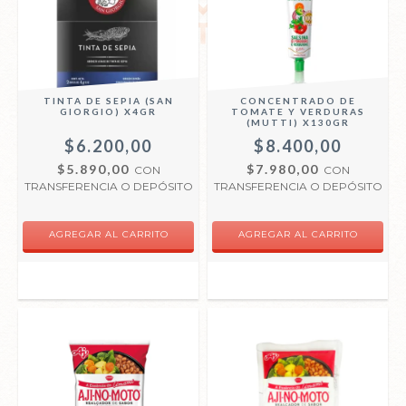
TINTA DE SEPIA (SAN
CONCENTRADO DE
GIORGIO) X4GR
TOMATE Y VERDURAS
(MUTTI) X130GR
$6.200,00
$8.400,00
$5.890,00
$7.980,00
CON
CON
TRANSFERENCIA O DEPÓSITO
TRANSFERENCIA O DEPÓSITO