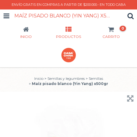
ENVÍO GRATIS EN COMPRAS A PARTIR DE $200.000.- EN TODO CABA
MAÍZ PISADO BLANCO (YIN YANG) X500GR
0
INICIO
PRODUCTOS
CARRITO
Inicio
>
Semillas y legumbres
>
Semillas
>
Maíz pisado blanco (Yin Yang) x500gr